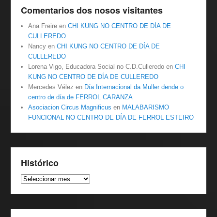
Comentarios dos nosos visitantes
Ana Freire
en
CHI KUNG NO CENTRO DE DÍA DE
CULLEREDO
Nancy
en
CHI KUNG NO CENTRO DE DÍA DE
CULLEREDO
Lorena Vigo, Educadora Social no C.D.Culleredo
en
CHI
KUNG NO CENTRO DE DÍA DE CULLEREDO
Mercedes Vélez
en
Día Internacional da Muller dende o
centro de día de FERROL CARANZA
Asociacion Circus Magnificus
en
MALABARISMO
FUNCIONAL NO CENTRO DE DÍA DE FERROL ESTEIRO
Histórico
Histórico