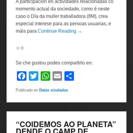
A participación en actividades relacionadas co
momento actual da sociedade, como é neste
caso o Día da muller traballadora (8M), crea
especial interese para as persoas usuarias, e
máis para
Continue Reading →
0
Se che gustou podes compartirlo en:
F
T
W
E
C
a
wi
h
m
o
Publicado en
Datas sinaladas
c
tt
at
ail
m
e
er
s
p
b
A
ar
o
p
tir
“COIDEMOS AO PLANETA”
DENDE O CAMP DE
o
p