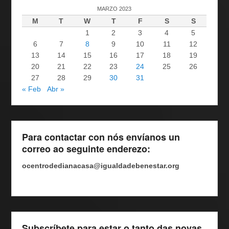
MARZO 2023
M
T
W
T
F
S
S
1
2
3
4
5
6
7
8
9
10
11
12
13
14
15
16
17
18
19
20
21
22
23
24
25
26
27
28
29
30
31
« Feb
Abr »
Para contactar con nós envíanos un
correo ao seguinte enderezo:
ocentrodedianacasa@igualdadebenestar.org
Subscríbete para estar o tanto das novas