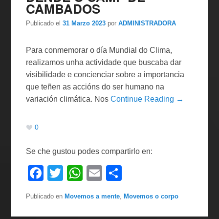
CAMBADOS
k
Publicado el
31 Marzo 2023
por
ADMINISTRADORA
Para conmemorar o día Mundial do Clima,
realizamos unha actividade que buscaba dar
visibilidade e concienciar sobre a importancia
que teñen as accións do ser humano na
variación climática. Nos
Continue Reading →
0
Se che gustou podes compartirlo en:
F
T
W
E
C
a
wi
h
m
o
Publicado en
Movemos a mente
,
Movemos o corpo
c
tt
at
ail
m