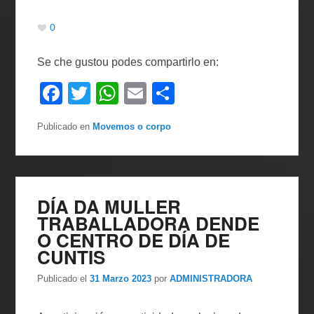
0
Se che gustou podes compartirlo en:
F
T
W
E
C
a
wi
h
m
o
Publicado en
Movemos o corpo
c
tt
at
ail
m
e
er
s
p
b
A
ar
o
p
tir
DÍA DA MULLER
TRABALLADORA DENDE
o
p
O CENTRO DE DÍA DE
k
CUNTIS
Publicado el
31 Marzo 2023
por
ADMINISTRADORA