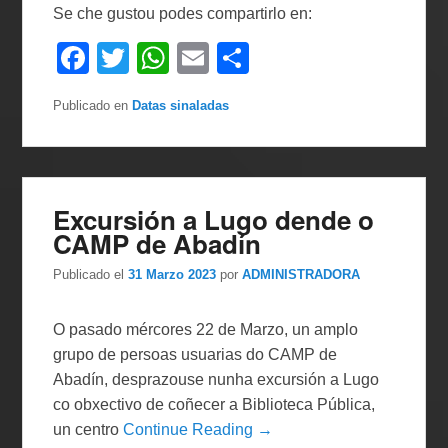
Se che gustou podes compartirlo en:
F
T
W
E
C
a
wi
h
m
o
Publicado en
Datas sinaladas
c
tt
at
ail
m
e
er
s
p
b
A
ar
o
p
tir
Excursión a Lugo dende o
CAMP de Abadín
o
p
k
Publicado el
31 Marzo 2023
por
ADMINISTRADORA
O pasado mércores 22 de Marzo, un amplo
grupo de persoas usuarias do CAMP de
Abadín, desprazouse nunha excursión a Lugo
co obxectivo de coñecer a Biblioteca Pública,
un centro
Continue Reading →