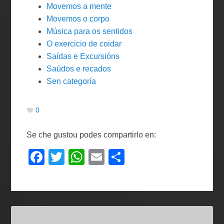
Movemos a mente
Movemos o corpo
Música para os sentidos
O exercicio de coidar
Saídas e Excursións
Saúdos e recados
Sen categoría
0
Se che gustou podes compartirlo en:
F
T
W
E
C
a
wi
h
m
o
c
tt
at
ail
m
e
er
s
p
b
A
ar