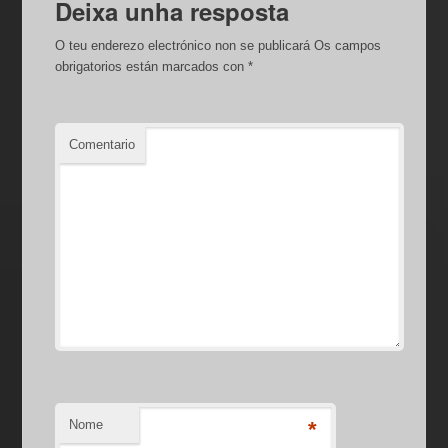
Deixa unha resposta
o
p
tir
O teu enderezo electrónico non se publicará
Os campos
o
p
obrigatorios están marcados con
*
k
Comentario
Nome
*