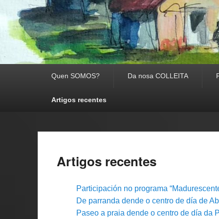
Menú Principal
Quen SOMOS?
Da nosa COLLEITA
Artigos recentes
Artigos recentes
Participación no programa “Madurescente
De parranda dende o centro de día de A
Paseo a praia dende o centro de día da 