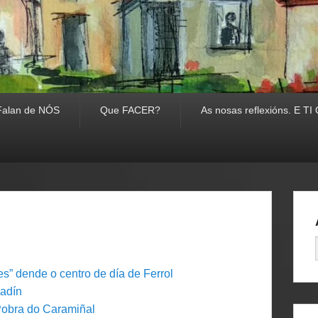
Falan de NÓS
Que FACER?
As nosas reflexións. E 
s” dende o centro de día de Ferrol
badín
Pobra do Caramiñal