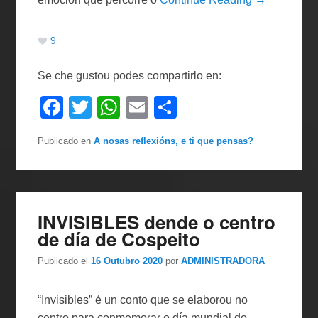
9
Se che gustou podes compartirlo en:
F
T
W
E
C
a
wi
h
m
o
Publicado en
A nosas reflexións, e ti que pensas?
c
tt
at
ail
m
e
er
s
p
b
A
ar
o
p
tir
INVISIBLES dende o centro
de día de Cospeito
o
p
k
Publicado el
16 Outubro 2020
por
ADMINISTRADORA
“Invisibles” é un conto que se elaborou no
centro para conmemorar o día mundial do