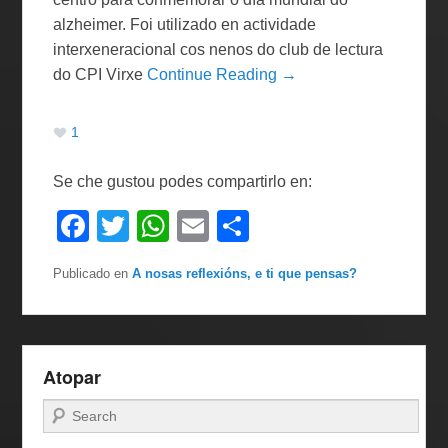
alzheimer. Foi utilizado en actividade
interxeneracional cos nenos do club de lectura
do CPI Virxe
Continue Reading →
1
Se che gustou podes compartirlo en:
F
T
W
E
C
a
wi
h
m
o
Publicado en
A nosas reflexións, e ti que pensas?
c
tt
at
ail
m
e
er
s
p
b
A
ar
Atopar
o
p
tir
o
p
Buscar