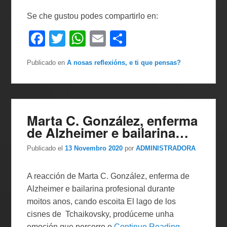
Se che gustou podes compartirlo en:
F
T
W
E
C
a
wi
h
m
o
Publicado en
A nosas reflexións, e ti que pensas?
c
tt
at
ail
m
e
er
s
p
b
A
ar
o
p
tir
Marta C. González, enferma
de Alzheimer e bailarina…
o
p
k
Publicado el
13 Novembro 2020
por
ADMINISTRADORA
A reacción de Marta C. González, enferma de
Alzheimer e bailarina profesional durante
moitos anos, cando escoita El lago de los
cisnes de Tchaikovsky, prodúceme unha
emoción que percorre o
Continue Reading →