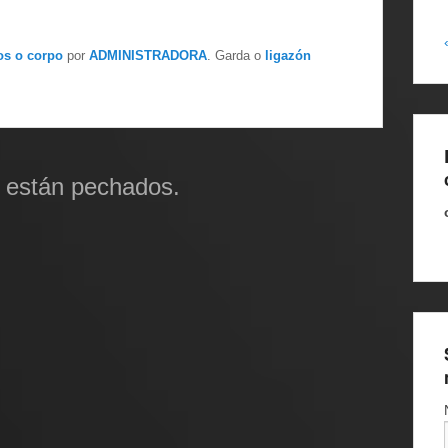
s o corpo
por
ADMINISTRADORA
. Garda o
ligazón
 están pechados.