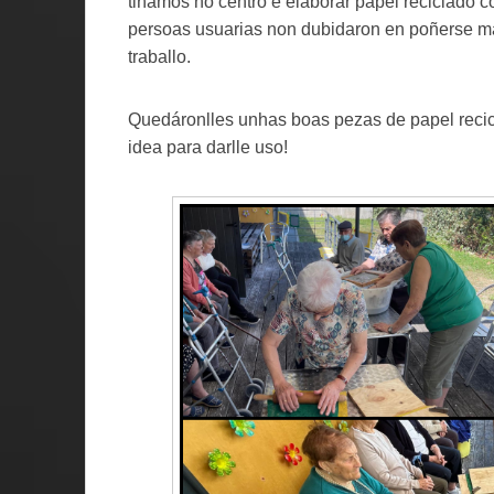
tiñamos no centro e elaborar papel reciclado co
persoas usuarias non dubidaron en poñerse ma
traballo.
Quedáronlles unhas boas pezas de papel recic
idea para darlle uso!