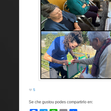
5
Se che gustou podes compartirlo en: