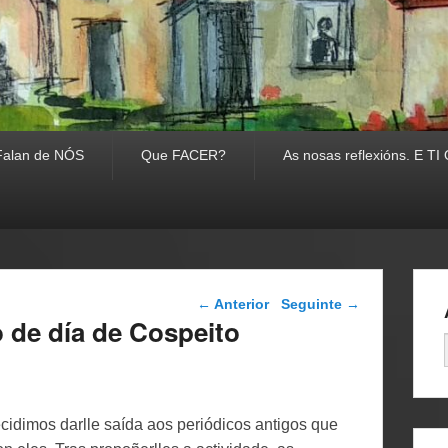
Falan de NÓS
Que FACER?
As nosas reflexións. E 
Navegador de artigos
←
Anterior
Seguinte
→
 de día de Cospeito
idimos darlle saída aos periódicos antigos que