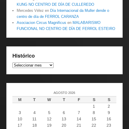
KUNG NO CENTRO DE DÍA DE CULLEREDO
Mercedes Vélez
en
Día Internacional da Muller dende o
centro de día de FERROL CARANZA
Asociacion Circus Magnificus
en
MALABARISMO
FUNCIONAL NO CENTRO DE DÍA DE FERROL ESTEIRO
Histórico
Histórico
AGOSTO 2026
M
T
W
T
F
S
S
1
2
3
4
5
6
7
8
9
10
11
12
13
14
15
16
17
18
19
20
21
22
23