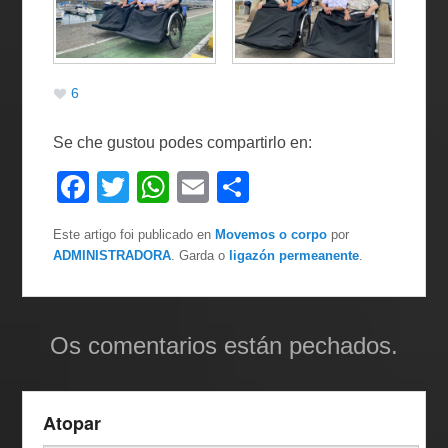
6
Se che gustou podes compartirlo en:
F
T
W
E
C
a
wi
h
m
o
Este artigo foi publicado en
Movemos o corpo
por
c
tt
at
ail
m
ADMINISTRADORA
. Garda o
ligazón permeanente
.
e
er
s
p
b
A
ar
o
p
tir
Os comentarios están pechados.
o
p
k
Atopar