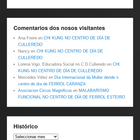
Comentarios dos nosos visitantes
Ana Freire
en
CHI KUNG NO CENTRO DE DÍA DE
CULLEREDO
Nancy
en
CHI KUNG NO CENTRO DE DÍA DE
CULLEREDO
Lorena Vigo, Educadora Social no C.D.Culleredo
en
CHI
KUNG NO CENTRO DE DÍA DE CULLEREDO
Mercedes Vélez
en
Día Internacional da Muller dende o
centro de día de FERROL CARANZA
Asociacion Circus Magnificus
en
MALABARISMO
FUNCIONAL NO CENTRO DE DÍA DE FERROL ESTEIRO
Histórico
Histórico