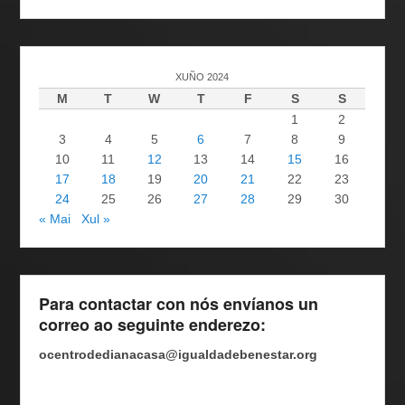
XUÑO 2024
M
T
W
T
F
S
S
1
2
3
4
5
6
7
8
9
10
11
12
13
14
15
16
17
18
19
20
21
22
23
24
25
26
27
28
29
30
« Mai
Xul »
Para contactar con nós envíanos un
correo ao seguinte enderezo:
ocentrodedianacasa@igualdadebenestar.org