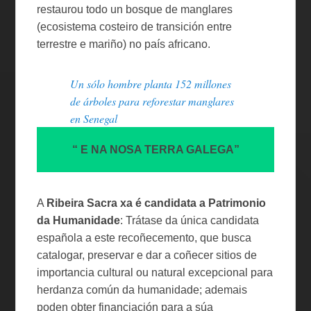
restaurou todo un bosque de manglares
(ecosistema costeiro de transición entre
terrestre e mariño) no país africano.
Un sólo hombre planta 152 millones
de árboles para reforestar manglares
en Senegal
“ E NA NOSA TERRA GALEGA”
A
Ribeira Sacra xa é candidata a Patrimonio
da Humanidade
: Trátase da única candidata
española a este recoñecemento, que busca
catalogar, preservar e dar a coñecer sitios de
importancia cultural ou natural excepcional para
herdanza común da humanidade; ademais
poden obter financiación para a súa