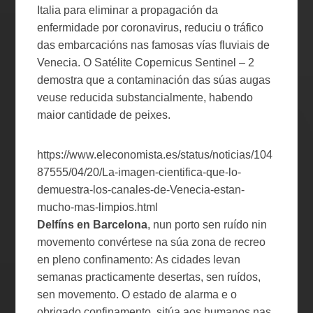
Italia para eliminar a propagación da
enfermidade por coronavirus, reduciu o tráfico
das embarcacións nas famosas vías fluviais de
Venecia. O Satélite Copernicus Sentinel – 2
demostra que a contaminación das súas augas
veuse reducida substancialmente, habendo
maior cantidade de peixes.
https://www.eleconomista.es/status/noticias/104
87555/04/20/La-imagen-cientifica-que-lo-
demuestra-los-canales-de-Venecia-estan-
mucho-mas-limpios.html
Delfíns en Barcelona
, nun porto sen ruído nin
movemento convértese na súa zona de recreo
en pleno confinamento: As cidades levan
semanas practicamente desertas, sen ruídos,
sen movemento. O estado de alarma e o
obrigado confinamento, sitúa aos humanos nas