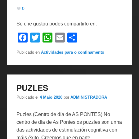
0
Se che gustou podes compartirlo en:
F
T
W
E
C
a
wi
h
m
o
Publicado en
Actividades para o confinamento
c
tt
at
ail
m
e
er
s
p
b
A
ar
o
p
tir
PUZLES
o
p
Publicado el
4 Maio 2020
por
ADMINISTRADORA
k
Puzles (Centro de día de AS PONTES) No
centro de día de As Pontes os puzzles son unha
das actividades de estimulación cognitiva con
máis éxito. Creemos que en parte