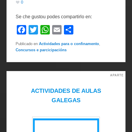
0
Se che gustou podes compartirlo en:
F
T
W
E
C
a
wi
h
m
o
Publicado en
Actividades para o confinamento
,
c
tt
at
ail
m
Concursos e parcicipacións
e
er
s
p
b
A
ar
o
p
tir
APARTE
o
p
ACTIVIDADES DE AULAS
k
GALEGAS