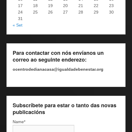
17
18
19
20
21
22
23
24
25
26
27
28
29
30
31
« Set
Para contactar con nós envíanos un
correo ao seguinte enderezo:
ocentrodedianacasa@igualdadebenestar.org
Subscríbete para estar o tanto das novas
publicacións
Name*