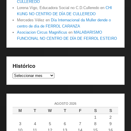
CULLEREDO
Lorena Vigo, Educadora Social no C.D.Culleredo
en
CHI
KUNG NO CENTRO DE DÍA DE CULLEREDO
Mercedes Vélez
en
Día Internacional da Muller dende o
centro de día de FERROL CARANZA
Asociacion Circus Magnificus
en
MALABARISMO
FUNCIONAL NO CENTRO DE DÍA DE FERROL ESTEIRO
Histórico
Histórico
AGOSTO 2026
M
T
W
T
F
S
S
1
2
3
4
5
6
7
8
9
10
11
12
13
14
15
16