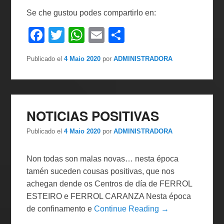
Se che gustou podes compartirlo en:
F
T
W
E
C
a
wi
h
m
o
Publicado el
4 Maio 2020
por
ADMINISTRADORA
c
tt
at
ail
m
e
er
s
p
b
A
ar
o
p
tir
NOTICIAS POSITIVAS
o
p
Publicado el
4 Maio 2020
por
ADMINISTRADORA
k
Non todas son malas novas… nesta época
tamén suceden cousas positivas, que nos
achegan dende os Centros de día de FERROL
ESTEIRO e FERROL CARANZA Nesta época
de confinamento e
Continue Reading →